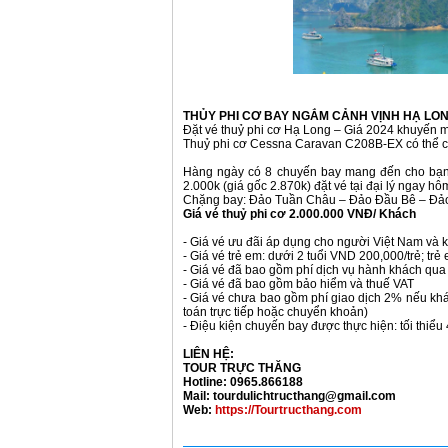
THỦY PHI CƠ BAY NGẮM CẢNH VỊNH HẠ LO
Đặt vé thuỷ phi cơ Hạ Long – Giá 2024 khuyến 
Thuỷ phi cơ Cessna Caravan C208B-EX có thể 
Hàng ngày có 8 chuyến bay mang đến cho bạn t
2.000k (giá gốc 2.870k) đặt vé tại đại lý ngay hô
Chặng bay: Đảo Tuần Châu – Đảo Đầu Bê – Đả
Giá vé thuỷ phi cơ 2.000.000 VNĐ/ Khách
- Giá vé ưu đãi áp dụng cho người Việt Nam và k
- Giá vé trẻ em: dưới 2 tuổi VND 200,000/trẻ; trẻ
- Giá vé đã bao gồm phí dịch vụ hành khách qua
- Giá vé đã bao gồm bảo hiểm và thuế VAT
- Giá vé chưa bao gồm phí giao dịch 2% nếu khá
toán trực tiếp hoặc chuyển khoản)
- Điệu kiện chuyến bay được thực hiện: tối thiểu
LIÊN HỆ:
TOUR TRỰC THĂNG
Hotline: 0965.866188
Mail: tourdulichtructhang@gmail.com
Web:
https://Tourtructhang.com