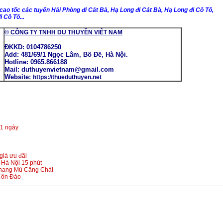
cao tốc các tuyến Hải Phòng đi Cát Bà, Hạ Long đi Cát Bà, Hạ Long đi Cô Tô,
 Cô Tô...
© CÔNG TY TNHH DU THUYỀN VIỆT NAM
ĐKKD: 0104786250
Add: 481/69/1 Ngọc Lâm, Bồ Đề, Hà Nội.
Hotline: 0965.866188
Mail: duthuyenvietnam@gmail.com
Website:
https://thueduthuyen.net
 1 ngày
giá ưu đãi
-Hà Nội 15 phút
 thang Mù Căng Chải
Côn Đảo