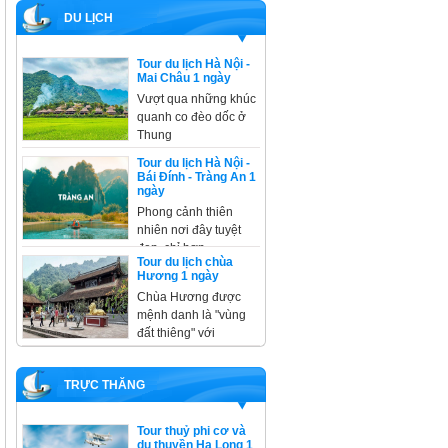
DU LỊCH
Tour du lịch Hà Nội -
Mai Châu 1 ngày
Vượt qua những khúc
quanh co đèo dốc ở
Thung
Tour du lịch Hà Nội -
Bái Đính - Tràng An 1
ngày
Phong cảnh thiên
nhiên nơi đây tuyệt
đẹp, chỉ hơn
Tour du lịch chùa
Hương 1 ngày
Chùa Hương được
mệnh danh là "vùng
đất thiêng" với
TRỰC THĂNG
Tour thuỷ phi cơ và
du thuyền Hạ Long 1