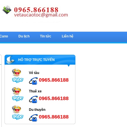
 Cano
Du lịch
Tin tức
Liên hệ
HỖ TRỢ TRỰC TUYẾN
Vé tàu
0965.866188
Thuê xe
0965.866188
Du thuyền
0965.866188