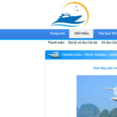
Trang chủ
Giới thiệu
Tàu Cao Tố
Thanh toán
Đại lý vé tàu Cát bà
Vé tàu Cát
TRANG CHỦ
»
TRỰC THĂNG
» TOUR
Tour thủy phi c