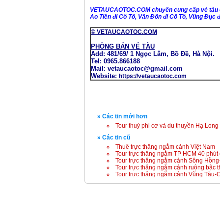
VETAUCAOTOC.COM
chuyên cung cấp vé tàu 
Ao Tiên đi Cô Tô, Vân Đồn đi Cô Tô, Vũng Đục đi
© VETAUCAOTOC.COM
PHÒNG BÁN VÉ TÀU
Add: 481/69/ 1 Ngọc Lâm, Bồ Đề, Hà Nội.
Tel: 0965.866188
Mail: vetaucaotoc@gmail.com
Website:
https://vetaucaotoc.com
» Các tin mới hơn
Tour thuỷ phi cơ và du thuyền Hạ Long
» Các tin cũ
Thuê trực thăng ngắm cảnh Việt Nam
Tour trực thăng ngắm TP HCM 40 phút 
Tour trực thăng ngắm cảnh Sông Hồng
Tour trực thăng ngắm cảnh ruộng bậc
Tour trực thăng ngắm cảnh Vũng Tàu-