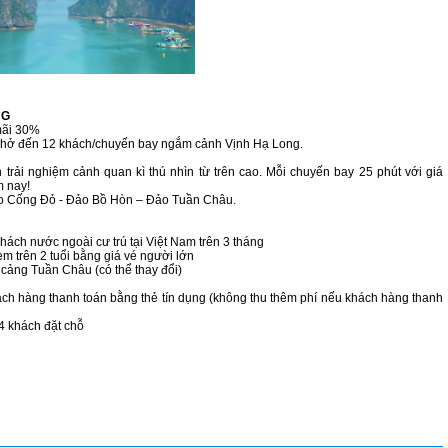
NG
mãi 30%
chở đến 12 khách/chuyến bay ngắm cảnh Vịnh Hạ Long.
rải nghiệm cảnh quan kì thú nhìn từ trên cao. Mỗi chuyến bay 25 phút với giá
m nay!
o Cống Đỏ - Đảo Bồ Hòn – Đảo Tuần Châu.
hách nước ngoài cư trú tại Việt Nam trên 3 tháng
 em trên 2 tuổi bằng giá vé người lớn
 cảng Tuần Châu (có thể thay đổi)
ch hàng thanh toán bằng thẻ tín dụng (không thu thêm phí nếu khách hàng thanh
 4 khách đặt chỗ