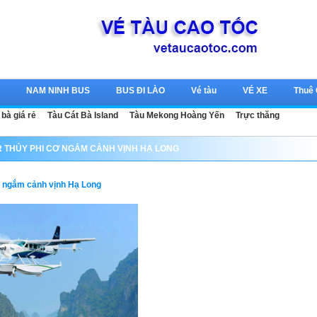
c
NAM NINH BUS
BUS ĐI LÀO
Vé tàu
VÉ XE
Thuê
 bà giá rẻ
Tàu Cát Bà Island
Tàu Mekong Hoàng Yến
Trực thăng
 THỦY PHI CƠ NGẮM CẢNH VỊNH HẠ LONG
ơ ngắm cảnh vịnh Hạ Long