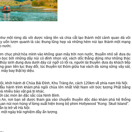
như một rừng đá vôi được nâng lên và chia cắt tạo thành một cảnh quan đá vôi
ây uốn lượn quanh là các thung lũng hẹp và những hẻm núi tạo thành một mạng
p nước.
hơn chục phút hòa mình vào không gian mây trời non nước, thuyền nhỏ sẽ đưa du
 bọc bởi những dãy núi có đỉnh nhọn vút, vách dốc thẳng đứng như những thác
 thủy sinh đung đưa dưới đáy cứ ngỡ có lối ra, người lái thuyền đưa du khách tiếp
g gian liên tục thay đổi, lúc thuyền lọt thỏm giữa hai vách đá sừng sững vây sát,
 mây bay thật kỳ diệu.
Nội, khởi hành đi Chùa Bái Đính, Khu Tràng An, cách 120km về phía nam Hà Nội.
 đầu hành trình khám phá ngôi chùa lớn nhất Việt Nam với bức tượng Phật bằng
nhiều bảo vật giá trị khác.
ới các món ăn đặc sắc của Ninh Bình.
àng An, nơi bạn sẽ được tham gia vào chuyến thuyền độc đáo khám phá hệ thống
n núi non hùng vĩ từng xuất hiện trong bộ phim Hollywood "Kong: Skull Island".
n bị trở về Hà Nội.
úc một ngày trải nghiệm đầy ấn tượng.