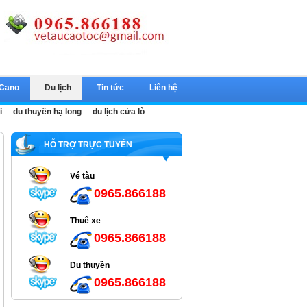
 Cano
Du lịch
Tin tức
Liên hệ
i
du thuyền hạ long
du lịch cửa lò
HỖ TRỢ TRỰC TUYẾN
Vé tàu
0965.866188
Thuê xe
0965.866188
Du thuyền
0965.866188