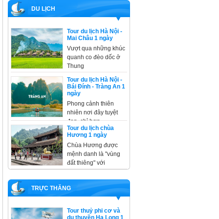
DU LỊCH
Tour du lịch Hà Nội -
Mai Châu 1 ngày
Vượt qua những khúc
quanh co đèo dốc ở
Thung
Tour du lịch Hà Nội -
Bái Đính - Tràng An 1
ngày
Phong cảnh thiên
nhiên nơi đây tuyệt
đẹp, chỉ hơn
Tour du lịch chùa
Hương 1 ngày
Chùa Hương được
mệnh danh là "vùng
đất thiêng" với
TRỰC THĂNG
Tour thuỷ phi cơ và
du thuyền Hạ Long 1