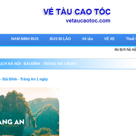
c
NAM NINH BUS
BUS ĐI LÀO
Vé tàu
VÉ XE
Thuê
du lịch hà nộ
ỊCH HÀ NỘI - BÁI ĐÍNH - TRÀNG AN 1 NGÀY
 - Bái Đính - Tràng An 1 ngày