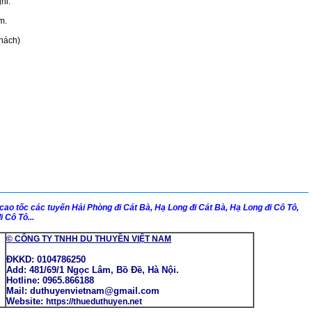
hi.
m.
khách)
cao tốc các tuyến Hải Phòng đi Cát Bà, Hạ Long đi Cát Bà, Hạ Long đi Cô Tô,
 Cô Tô...
© CÔNG TY TNHH DU THUYỀN VIỆT NAM
ĐKKD: 0104786250
Add: 481/69/1 Ngọc Lâm, Bồ Đề, Hà Nội.
Hotline: 0965.866188
Mail: duthuyenvietnam@gmail.com
Website:
https://thueduthuyen.net