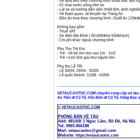
- Xe đưa đón theo chương trình thoải mái, tiện ng
- 01 chai nước uống trên xe.
- Lái xe và hướng dẫn viên nhiệt tình, kinh nghiệ
- Vé tham quan, vé thuyền tại Tràng An.
- Bữa ăn trưa theo chương trình. (Suất ăn 120k/
Không bao gồm
- Thuế VAT
- Xe điện Bái Đính ( 60,000/khứ hồi/khách).
- Chi phí khác ngoài chương trình
Phụ Thu Trẻ Em:
- Trẻ - Vé trẻ em cho cao 1m - 1m2.
- Trẻ >1m2 tính giá như người lớn.
Phụ thu Lễ Tết:
- Lễ 30/04: 29/04 - 02/05
- Lễ quốc khánh: 31/08 - 03/09
VETAUCAOTOC.COM
chuyên cung cấp vé tàu 
Ao Tiên đi Cô Tô, Vân Đồn đi Cô Tô, Vũng Đục đi
© VETAUCAOTOC.COM
PHÒNG BÁN VÉ TÀU
Add: 481/69/ 1 Ngọc Lâm, Bồ Đề, Hà Nội.
Tel: 0965.866188
Mail: vetaucaotoc@gmail.com
Website:
https://vetaucaotoc.com