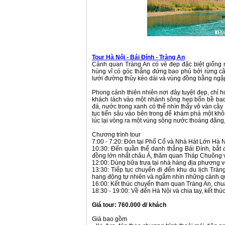
Tour Hà Nội - Bái Đính - Tràng An
Cảnh quan Tràng An có vẻ đẹp đặc biệt giống 
hùng vĩ có góc thẳng đứng bao phủ bởi rừng c
lưới đường thủy kéo dài và vùng đồng bằng ngậ
Phong cảnh thiên nhiên nơi đây tuyệt đẹp, chỉ 
khách lách vào một nhánh sông hẹp bốn bề bao
đá, nước trong xanh có thể nhìn thấy vô vàn cây
tục tiến sâu vào bên trong để khám phá một khôn
lúc lại vòng ra một vùng sông nước thoáng đãng,
Chương trình tour
7:00 - 7:20: Đón tại Phố Cổ và Nhà Hát Lớn Hà 
10:30: Đến quần thể danh thắng Bái Đính, bắt
đồng lớn nhất châu Á, thăm quan Tháp Chuông và 
12:00: Dùng bữa trưa tại nhà hàng địa phương v
13:30: Tiếp tục chuyến đi đến khu du lịch Tr
hang động tự nhiên và ngắm nhìn những cảnh qua
16:00: Kết thúc chuyến tham quan Tràng An, chuẩ
18:30 - 19:00: Về đến Hà Nội và chia tay, kết th
Giá tour: 760.000 đ/ khách
Giá bao gồm