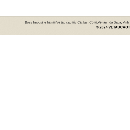
,
,
Boss limousine hà nội
Vé tàu cao tốc Cát bà , Cô tô
Vé tàu hỏa Sapa, Vinh
© 2024 VETAUCAOTO