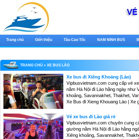
Trang chủ
Giới thiệu
Tàu Cao Tốc
NAM NINH BUS
B
TRANG CHỦ
» XE BUS LÀO
Xe bus đi Xiêng Khoảng (Lào)
Vipbusvietnam.com cung cấp vé xe b
nằm Hà Nội đi Lào hằng ngày như V
khoảng, Savannakhet, Thakhet, Van
Xe Bus đi Xieng Khouang Lào | Xe 
Vé xe bus đi Lào giá rẻ
Vipbusvietnam.com chuyên cung cấp 
giường nằm Hà Nội đi Lào hằng ngà
Xiêng khoảng, Savannakhet, Thakhe