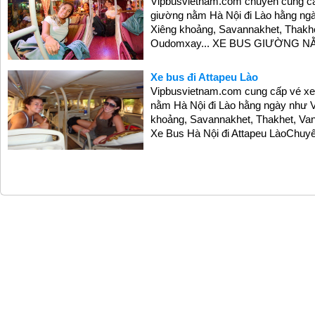
Vipbusvietnam.com chuyên cung cấp 
giường nằm Hà Nội đi Lào hằng ngà
Xiêng khoảng, Savannakhet, Thakhe
Oudomxay... XE BUS GIƯỜNG NẰM H
Xe bus đi Attapeu Lào
Vipbusvietnam.com cung cấp vé xe b
nằm Hà Nội đi Lào hằng ngày như V
khoảng, Savannakhet, Thakhet, Van
Xe Bus Hà Nội đi Attapeu LàoChuyế