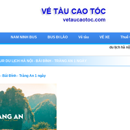
c
NAM NINH BUS
BUS ĐI LÀO
Vé tàu
VÉ XE
Thuê
du lịch hà nộ
UR DU LỊCH HÀ NỘI - BÁI ĐÍNH - TRÀNG AN 1 NGÀY
 - Bái Đính - Tràng An 1 ngày