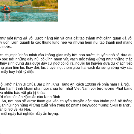
như một rừng đá vôi được nâng lên và chia cắt tạo thành một cảnh quan đá vôi
ây uốn lượn quanh là các thung lũng hẹp và những hẻm núi tạo thành một mạng
p nước.
hơn chục phút hòa mình vào không gian mây trời non nước, thuyền nhỏ sẽ đưa du
 bọc bởi những dãy núi có đỉnh nhọn vút, vách dốc thẳng đứng như những thác
 thủy sinh đung đưa dưới đáy cứ ngỡ có lối ra, người lái thuyền đưa du khách tiếp
g gian liên tục thay đổi, lúc thuyền lọt thỏm giữa hai vách đá sừng sững vây sát,
 mây bay thật kỳ diệu.
Nội, khởi hành đi Chùa Bái Đính, Khu Tràng An, cách 120km về phía nam Hà Nội.
 đầu hành trình khám phá ngôi chùa lớn nhất Việt Nam với bức tượng Phật bằng
nhiều bảo vật giá trị khác.
ới các món ăn đặc sắc của Ninh Bình.
àng An, nơi bạn sẽ được tham gia vào chuyến thuyền độc đáo khám phá hệ thống
n núi non hùng vĩ từng xuất hiện trong bộ phim Hollywood "Kong: Skull Island".
n bị trở về Hà Nội.
úc một ngày trải nghiệm đầy ấn tượng.