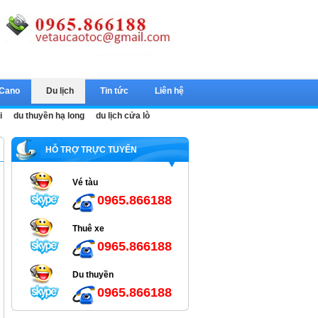
 Cano
Du lịch
Tin tức
Liên hệ
i
du thuyền hạ long
du lịch cửa lò
HỖ TRỢ TRỰC TUYẾN
Vé tàu
0965.866188
Thuê xe
0965.866188
Du thuyền
0965.866188