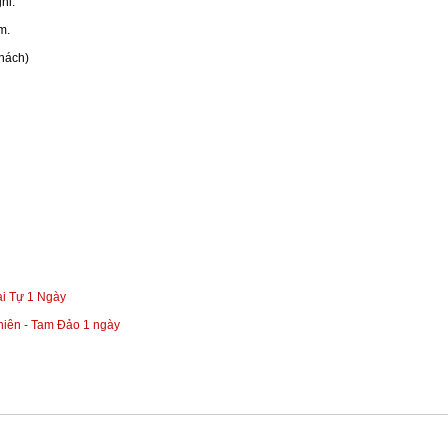
hi.
m.
khách)
ai Tự 1 Ngày
Thiên - Tam Đảo 1 ngày