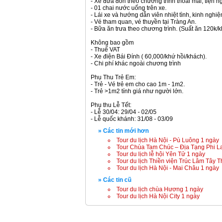
- Xe đưa đón theo chương trình thoải mái, tiện ng
- 01 chai nước uống trên xe.
- Lái xe và hướng dẫn viên nhiệt tình, kinh nghiệ
- Vé tham quan, vé thuyền tại Tràng An.
- Bữa ăn trưa theo chương trình. (Suất ăn 120k/
Không bao gồm
- Thuế VAT
- Xe điện Bái Đính ( 60,000/khứ hồi/khách).
- Chi phí khác ngoài chương trình
Phụ Thu Trẻ Em:
- Trẻ - Vé trẻ em cho cao 1m - 1m2.
- Trẻ >1m2 tính giá như người lớn.
Phụ thu Lễ Tết:
- Lễ 30/04: 29/04 - 02/05
- Lễ quốc khánh: 31/08 - 03/09
» Các tin mới hơn
Tour du lịch Hà Nội - Pù Luông 1 ngày
Tour Chùa Tam Chúc – Địa Tạng Phi L
Tour du lịch lễ hội Yên Tử 1 ngày
Tour du lịch Thiền viện Trúc Lâm Tây 
Tour du lịch Hà Nội - Mai Châu 1 ngày
» Các tin cũ
Tour du lịch chùa Hương 1 ngày
Tour du lịch Hà Nội City 1 ngày