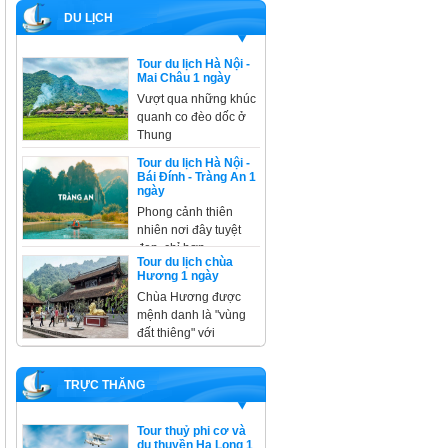
DU LỊCH
Tour du lịch Hà Nội -
Mai Châu 1 ngày
Vượt qua những khúc
quanh co đèo dốc ở
Thung
Tour du lịch Hà Nội -
Bái Đính - Tràng An 1
ngày
Phong cảnh thiên
nhiên nơi đây tuyệt
đẹp, chỉ hơn
Tour du lịch chùa
Hương 1 ngày
Chùa Hương được
mệnh danh là "vùng
đất thiêng" với
TRỰC THĂNG
Tour thuỷ phi cơ và
du thuyền Hạ Long 1