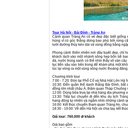
Tour Hà Nội - Bái Đính - Tràng An
Cảnh quan Tràng An có vẻ đẹp đặc biệt giống 
hùng vĩ có góc thẳng đứng bao phủ bởi rừng c
lưới đường thủy kéo dài và vùng đồng bằng ngậ
Phong cảnh thiên nhiên nơi đây tuyệt đẹp, chỉ 
khách lách vào một nhánh sông hẹp bốn bề bao
đá, nước trong xanh có thể nhìn thấy vô vàn cây
tục tiến sâu vào bên trong để khám phá một khôn
lúc lại vòng ra một vùng sông nước thoáng đãng,
Chương trình tour
7:00 - 7:20: Đón tại Phố Cổ và Nhà Hát Lớn Hà 
10:30: Đến quần thể danh thắng Bái Đính, bắt
đồng lớn nhất châu Á, thăm quan Tháp Chuông và 
12:00: Dùng bữa trưa tại nhà hàng địa phương v
13:30: Tiếp tục chuyến đi đến khu du lịch Tr
hang động tự nhiên và ngắm nhìn những cảnh qua
16:00: Kết thúc chuyến tham quan Tràng An, chuẩ
18:30 - 19:00: Về đến Hà Nội và chia tay, kết th
Giá tour: 760.000 đ/ khách
Giá bao gồm