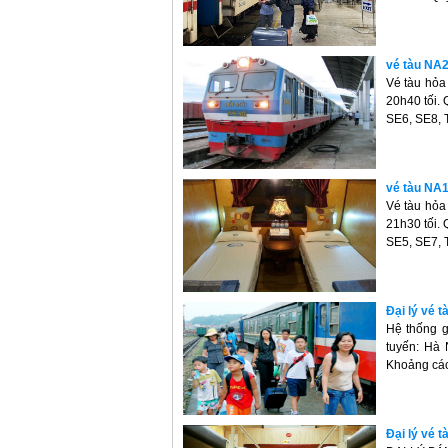
vé tàu NA2
Vé tàu hỏa
20h40 tối. 
SE6, SE8, 
vé tàu NA1
Vé tàu hỏa
21h30 tối. 
SE5, SE7, 
Đại lý vé t
Hệ thống g
tuyến: Hà 
Khoảng các
Đại lý vé t