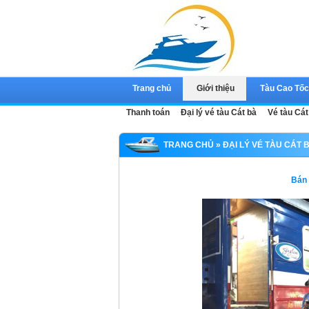
Trang chủ
Giới thiệu
Tàu Cao Tố
Thanh toán
Đại lý vé tàu Cát bà
Vé tàu Cát
TRANG CHỦ
»
ĐẠI LÝ VÉ TÀU CÁT 
Bán 