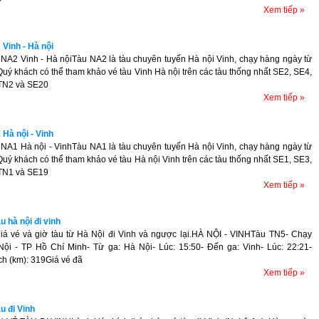
Xem tiếp »
 Vinh - Hà nội
 NA2 Vinh - Hà nộiTàu NA2 là tàu chuyên tuyến Hà nội Vinh, chạy hàng ngày từ
Quý khách có thể tham khảo vé tàu Vinh Hà nội trên các tàu thống nhất SE2, SE4,
TN2 và SE20
Xem tiếp »
 Hà nội - Vinh
 NA1 Hà nội - VinhTàu NA1 là tàu chuyên tuyến Hà nội Vinh, chạy hàng ngày từ
Quý khách có thể tham khảo vé tàu Hà nội Vinh trên các tàu thống nhất SE1, SE3,
TN1 và SE19
Xem tiếp »
àu hà nội đi vinh
iá vé và giờ tàu từ Hà Nội đi Vinh và ngược lại.HÀ NỘI - VINHTàu TN5- Chạy
Nội - TP Hồ Chí Minh- Từ ga: Hà Nội- Lúc: 15:50- Đến ga: Vinh- Lúc: 22:21-
h (km): 319Giá vé đã
Xem tiếp »
àu đi Vinh