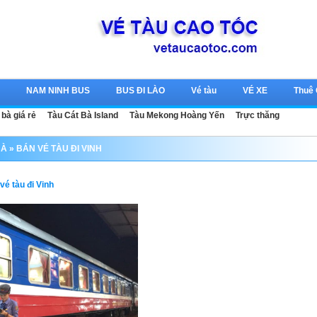
c
NAM NINH BUS
BUS ĐI LÀO
Vé tàu
VÉ XE
Thuê
 bà giá rẻ
Tàu Cát Bà Island
Tàu Mekong Hoàng Yến
Trực thăng
BÀ
» BÁN VÉ TÀU ĐI VINH
vé tàu đi Vinh