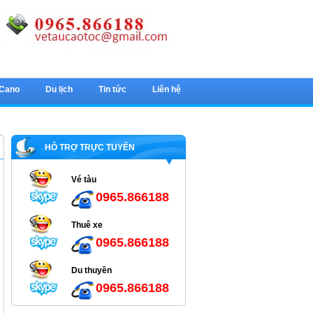
 Cano
Du lịch
Tin tức
Liên hệ
HỖ TRỢ TRỰC TUYẾN
Vé tàu
0965.866188
Thuê xe
0965.866188
Du thuyền
0965.866188