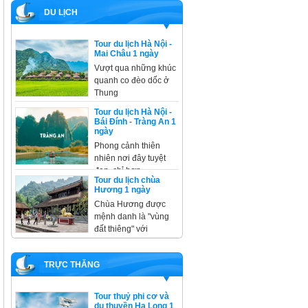
DU LỊCH
Tour du lịch Hà Nội -
Mai Châu 1 ngày
Vượt qua những khúc
quanh co đèo dốc ở
Thung
Tour du lịch Hà Nội -
Bái Đính - Tràng An 1
ngày
Phong cảnh thiên
nhiên nơi đây tuyệt
đẹp, chỉ hơn
Tour du lịch chùa
Hương 1 ngày
Chùa Hương được
mệnh danh là "vùng
đất thiêng" với
TRỰC THĂNG
Tour thuỷ phi cơ và
du thuyền Hạ Long 1