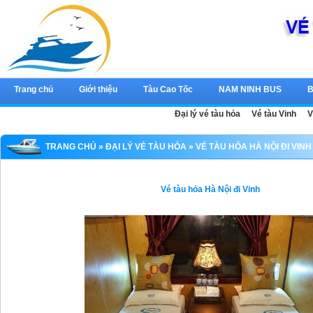
Trang chủ
Giới thiệu
Tàu Cao Tốc
NAM NINH BUS
B
Đại lý vé tàu hỏa
Vé tàu Vinh
V
TRANG CHỦ
»
ĐẠI LÝ VÉ TÀU HỎA
» VÉ TÀU HỎA HÀ NỘI ĐI VINH
Vé tàu hỏa Hà Nội đi Vinh