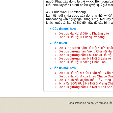
người Pháp xây dựng từ thế kỷ XX. Bên trong bả
tuổi. Nơi đây còn lưu trữ nhiều kỷ vật quý giá 
4.2. Chùa Wat Si Khottabong
Là một ngôi chùa được xây dựng từ thế kỷ XVIII
Khottabong vẫn nguy nga, sừng sững. Nơi đây c
khách quốc tế. Bạn có thể đến đây để cầu bình 
» Các tin mới hơn
Xe bus Hà Nội đi Xiêng Khoảng Lào
Xe bus Hà Nội đi Luang Prabang
» Các tin cũ
Xe Bus giường nằm Hà Nội đi cửa kh
Xe bus giường nằm Viêng Chăn đi Hà 
Xe bus giường nằm Lak Sao đi Hà Nội
Xe bus giường nằm Hà Nội đi Laksao
Xe bus Hà Nội đi Viêng Chăn Lào
» Các tin mới hơn
Xe bus Hà Nội đi Cửa khẩu Nậm Cắn 
Xe bus Hà Nội đi cửa khẩu Cha Lo Qu
Xe Bus Hà Nội đi cửa khẩu Tây Trang 
Nhà Xe SƠN HUẾ Hà Nội đi Viêng Ch
Xe bus giường nằm Hà Nội đi Lak Sao
,
Boss limousine hà nội
Vé tàu cao tốc