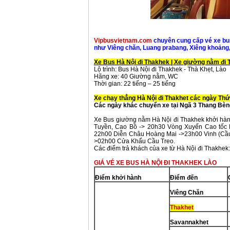
Vipbusvietnam.com
chuyên cung cấp vé xe bu
như Viêng chăn, Luang prabang, Xiêng khoảng
Xe Bus Hà Nội đi Thakhek | Xe giường nằm đi 
Lộ trình: Bus Hà Nội đi Thakhek - Thà Khẹt, Lào
Hãng xe: 40 Giường nằm, WC
Thời gian: 22 tiếng – 25 tiếng
Xe chạy thẳng Hà Nội đi Thakhet các ngày Thứ
Các ngày khác chuyển xe tại Ngã 3 Thang Bèn
Xe Bus giường nằm Hà Nội đi Thakhek khởi hà
Tuyền, Cao Bồ -> 20h30 Vòng Xuyến Cao tốc M
22h00 Diễn Châu Hoàng Mai ->23h00 Vinh (Cầu 
>02h00 Cửa Khẩu Cầu Treo.
Các điểm trả khách của xe từ Hà Nội đi Thakhek
GIÁ VÉ XE BUS HÀ NỘI ĐI THAKHEK LÀO
Đi
ể
m kh
ở
i hành
Đi
ể
m đ
ế
n
Viêng Chăn
Thakhet
Savannakhet