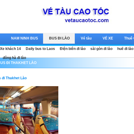
c
NAM NINH BUS
BUS ĐI LÀO
Vé tàu
VÉ XE
Thuê
Xe khách 14
Daily bus to Laos
Điện biên đi lào
sài gòn đi lào
huế đi lào
đông hà đi lào
BUS ĐI THAKHET LÀO
 đi Thakhet Lào