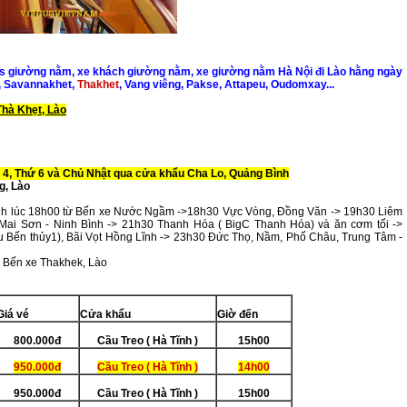
s giường nằm, xe khách giường nằm, xe giường nằm Hà Nội đi Lào hằng ngày
, Savannakhet,
Thakhet
, Vang viêng, Pakse, Attapeu, Oudomxay...
Thà Khẹt, Lào
 4, Thứ 6 và Chủ Nhật qua cửa khẩu Cha Lo, Quảng Bình
g, Lào
nh lúc 18h00 từ Bến xe Nước Ngầm ->18h30 Vực Vòng, Đồng Văn -> 19h30 Liêm
ai Sơn - Ninh Bình -> 21h30 Thanh Hóa ( BigC Thanh Hóa) và ăn cơm tối ->
Bến thủy1), Bãi Vọt Hồng Lĩnh -> 23h30 Đức Thọ, Nầm, Phố Châu, Trung Tâm -
: Bến xe Thakhek, Lào
Giá vé
C
ử
a kh
ẩ
u
Gi
ờ
đ
ế
n
800.000đ
Cầu Treo ( Hà Tĩnh )
15h00
950.000đ
Cầu Treo ( Hà Tĩnh )
14h00
950.000đ
Cầu Treo ( Hà Tĩnh )
15h00