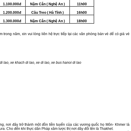
1.100.000đ
Nậm Cắn ( Nghệ An )
11h00
1.200.000đ
Cầu Treo ( Hà Tĩnh )
16h00
1.300.000đ
Nậm Cắn ( Nghệ An )
18h00
ểm trong năm, xin vui lòng liên hệ trực tiếp tại các văn phòng bán vé để có giá vé
i lao, xe khach di lao, xe di lao, xe bus hanoi di lao
ong, nơi đây trở thành một đồn tiền tuyến của các vương quốc họ Môn- Khmer là
ura. Cho đến khi thực dân Pháp xâm lược thì nơi đây đổi tên là Thakhet.