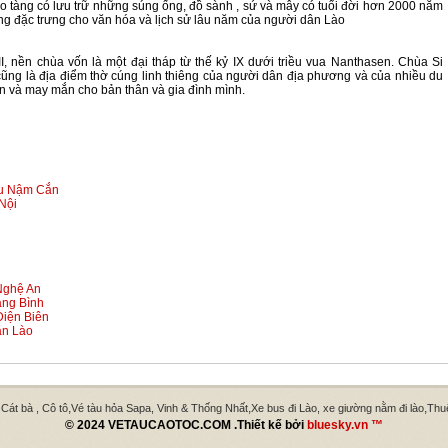
o tàng có lưu trữ những súng ống, đồ sành , sứ và mây có tuổi đời hơn 2000 năm
mang đặc trưng cho văn hóa và lịch sử lâu năm của người dân Lào
, nền chùa vốn là một đại tháp từ thế kỷ IX dưới triều vua Nanthasen. Chùa Si
ũng là địa điểm thờ cúng linh thiêng của người dân địa phương và của nhiều du
an và may mắn cho bản thân và gia đình mình.
ẩu Nậm Cắn
Nội
Nghệ An
ảng Bình
Điện Biên
ăn Lào
,
,
,
 Cát bà , Cô tô
Vé tàu hỏa Sapa, Vinh & Thống Nhất
Xe bus đi Lào, xe giường nằm đi lào
Thuê
© 2024 VETAUCAOTOC.COM .Thiết kế bởi
bluesky.vn ™