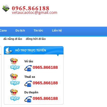
 Cano
Du lịch
Tin tức
Liên hệ
đà nẵng đi lào
đồng hới đi lào
HỖ TRỢ TRỰC TUYẾN
Vé tàu
0965.866188
Thuê xe
0965.866188
Du thuyền
0965.866188