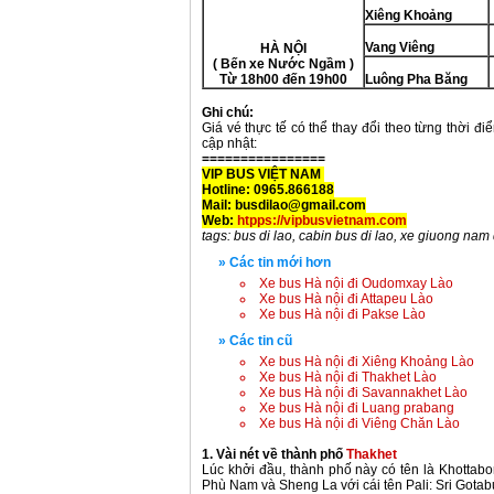
Xiêng Khoảng
Vang Viêng
HÀ NỘI
( Bến xe Nước Ngầm )
Từ 18h00 đến 19h00
Luông Pha Băng
Ghi chú:
Giá vé thực tế có thể thay đổi theo từng thời đi
cập nhật:
================
VIP BUS VIỆT NAM
Hotline: 0965.866188
Mail: busdilao@gmail.com
Web:
htpps://vipbusvietnam.com
tags: bus di lao, cabin bus di lao, xe giuong nam d
» Các tin mới hơn
Xe bus Hà nội đi Oudomxay Lào
Xe bus Hà nội đi Attapeu Lào
Xe bus Hà nội đi Pakse Lào
» Các tin cũ
Xe bus Hà nội đi Xiêng Khoảng Lào
Xe bus Hà nội đi Thakhet Lào
Xe bus Hà nội đi Savannakhet Lào
Xe bus Hà nội đi Luang prabang
Xe bus Hà nội đi Viêng Chăn Lào
1. Vài nét về thành phố
Thakhet
Lúc khởi đầu, thành phố này có tên là Khottab
Phù Nam và Sheng La với cái tên Pali: Sri Gotab