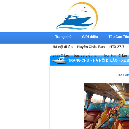
Trang chủ
Giới thiệu
Tàu Cao Tố
Hà nội đi lào
Huyền Châu Bus
HTX 27-7
vinh đi lào
bus về việt nam
kon tum đi lào
TRANG CHỦ
»
HÀ NỘI ĐI LÀO
» XE 
Xe Bus