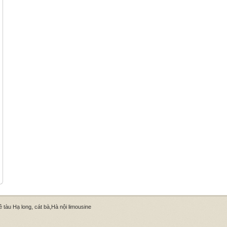
,
 tàu Hạ long, cát bà
Hà nội limousine