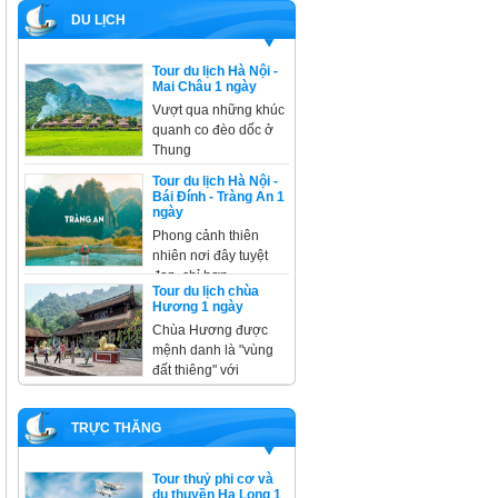
DU LỊCH
Tour du lịch Hà Nội -
Mai Châu 1 ngày
Vượt qua những khúc
quanh co đèo dốc ở
Thung
Tour du lịch Hà Nội -
Bái Đính - Tràng An 1
ngày
Phong cảnh thiên
nhiên nơi đây tuyệt
đẹp, chỉ hơn
Tour du lịch chùa
Hương 1 ngày
Chùa Hương được
mệnh danh là "vùng
đất thiêng" với
TRỰC THĂNG
Tour thuỷ phi cơ và
du thuyền Hạ Long 1