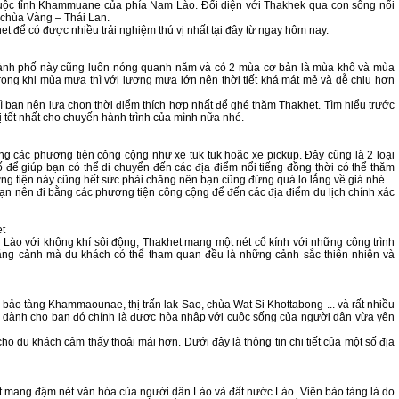
thuộc tỉnh Khammuane của phía Nam Lào. Đối diện với Thakhek qua con sông nổi
chùa Vàng – Thái Lan.
 để có được nhiều trải nghiệm thú vị nhất tại đây từ ngay hôm nay.
 thành phố này cũng luôn nóng quanh năm và có 2 mùa cơ bản là mùa khô và mùa
ong khi mùa mưa thì với lượng mưa lớn nên thời tiết khá mát mẻ và dễ chịu hơn
ì bạn nên lựa chọn thời điểm thích hợp nhất để ghé thăm Thakhet. Tìm hiểu trước
ị tốt nhất cho chuyến hành trình của mình nữa nhé.
g các phương tiện công cộng như xe tuk tuk hoặc xe pickup. Đây cũng là 2 loại
 để giúp bạn có thể di chuyển đến các địa điểm nổi tiếng đồng thời có thể thăm
ơng tiện này cũng hết sức phải chăng nên bạn cũng đừng quá lo lắng về giá nhé.
n nên đi bằng các phương tiện công cộng để đến các địa điểm du lịch chính xác
et
Lào với không khí sôi động, Thakhet mang một nét cổ kính với những công trình
thắng cảnh mà du khách có thể tham quan đều là những cảnh sắc thiên nhiên và
 bảo tàng Khammaounae, thị trấn lak Sao, chùa Wat Si Khottabong ... và rất nhiều
c dành cho bạn đó chính là được hòa nhập với cuộc sống của người dân vừa yên
o du khách cảm thấy thoải mái hơn. Dưới đây là thông tin chi tiết của một số địa
vật mang đậm nét văn hóa của người dân Lào và đất nước Lào. Viện bảo tàng là do