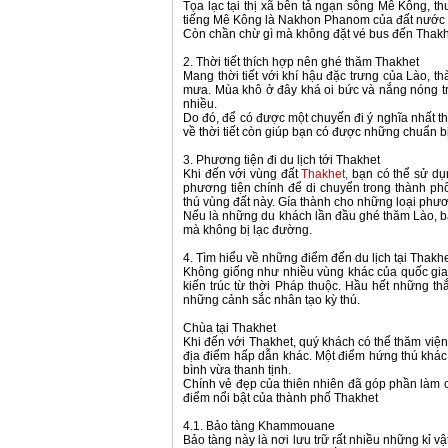
Tọa lạc tại thị xã bên tả ngạn sông Mê Kông, 
tiếng Mê Kông là Nakhon Phanom của đất nước 
Còn chần chừ gì mà không đặt vé bus đến Thakhet
2. Thời tiết thích hợp nên ghé thăm Thakhet
Mang thời tiết với khí hậu đặc trưng của Lào,
mưa. Mùa khô ở đây khá oi bức và nắng nóng tr
nhiều.
Do đó, để có được một chuyến đi ý nghĩa nhất th
về thời tiết còn giúp bạn có được những chuẩn b
3. Phương tiện đi du lịch tới Thakhet
Khi đến với vùng đất
Thakhet,
bạn có thể sử dụn
phương tiện chính để di chuyển trong thành phố
thú vùng đất này. Gía thành cho những loại phư
Nếu là những du khách lần đầu ghé thăm Lào, bạ
mà không bị lạc đường.
4. Tìm hiểu về những điểm đến du lịch tại Thakh
Không giống như nhiều vùng khác của quốc gia 
kiến trúc từ thời Pháp thuộc. Hầu hết những 
những cảnh sắc nhân tạo kỳ thú.
Chùa tại Thakhet
Khi đến với Thakhet, quý khách có thể thăm viện
địa điểm hấp dẫn khác. Một điểm hứng thú khá
bình vừa thanh tịnh.
Chính vẻ đẹp của thiên nhiên đã góp phần làm ch
điểm nổi bật của thành phố Thakhet
4.1. Bảo tàng Khammouane
Bảo tàng này là nơi lưu trữ rất nhiều những kỉ 