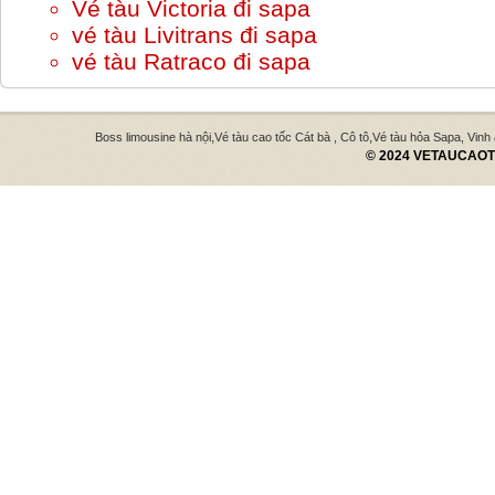
Vé tàu Victoria đi sapa
vé tàu Livitrans đi sapa
vé tàu Ratraco đi sapa
,
,
Boss limousine hà nội
Vé tàu cao tốc Cát bà , Cô tô
Vé tàu hỏa Sapa, Vinh
© 2024 VETAUCAOTO