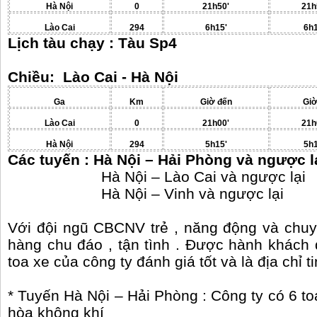
Hà Nội
0
21h50'
21h
Lào Cai
294
6h15'
6h
Lịch tàu chạy : Tàu Sp4
Chiều: Lào Cai - Hà Nội
Ga
Km
Giờ đến
Giờ
Lào Cai
0
21h00'
21h
Hà Nội
294
5h15'
5h
Các tuyến : Hà Nội – Hải Phòng và ngược l
Hà Nội – Lào Cai và ngược lại
Hà Nội – Vinh và ngược lại
Với đội ngũ CBCNV trẻ , năng động và chu
hàng chu đáo , tận tình . Được hành khách đ
toa xe của công ty đánh giá tốt và là địa chỉ 
* Tuyến Hà Nội – Hải Phòng : Công ty có 6 to
hòa không khí