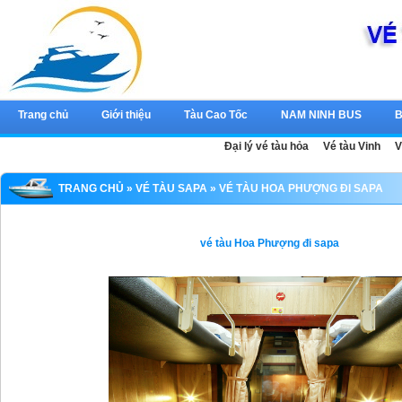
Trang chủ
Giới thiệu
Tàu Cao Tốc
NAM NINH BUS
B
Đại lý vé tàu hỏa
Vé tàu Vinh
V
TRANG CHỦ
»
VÉ TÀU SAPA
» VÉ TÀU HOA PHƯỢNG ĐI SAPA
vé tàu Hoa Phượng đi sapa