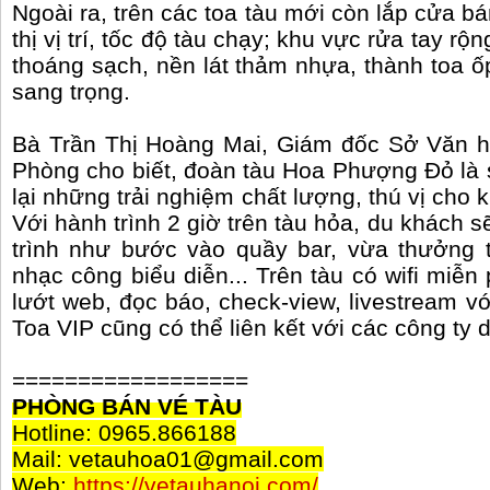
Ngoài ra, trên các toa tàu mới còn lắp cửa bá
thị vị trí, tốc độ tàu chạy; khu vực rửa tay rộn
thoáng sạch, nền lát thảm nhựa, thành toa
sang trọng.
Bà Trần Thị Hoàng Mai, Giám đốc Sở Văn ho
Phòng cho biết, đoàn tàu Hoa Phượng Đỏ là
lại những trải nghiệm chất lượng, thú vị cho 
Với hành trình 2 giờ trên tàu hỏa, du khách 
trình như bước vào quầy bar, vừa thưởng
nhạc công biểu diễn... Trên tàu có wifi miễn 
lướt web, đọc báo, check-view, livestream v
Toa VIP cũng có thể liên kết với các công ty d
==================
PHÒNG BÁN VÉ TÀU
Hotline: 0965.866188
Mail: vetauhoa01@gmail.com
Web:
https://vetauhanoi.com/