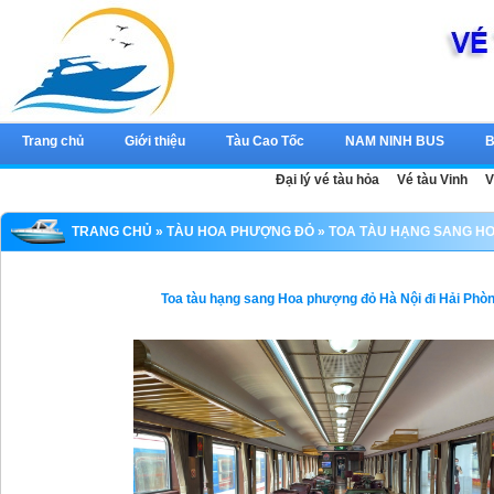
Trang chủ
Giới thiệu
Tàu Cao Tốc
NAM NINH BUS
B
Đại lý vé tàu hỏa
Vé tàu Vinh
V
TRANG CHỦ
»
TÀU HOA PHƯỢNG ĐỎ
» TOA TÀU HẠNG SANG HO
Toa tàu hạng sang Hoa phượng đỏ Hà Nội đi Hải Phò