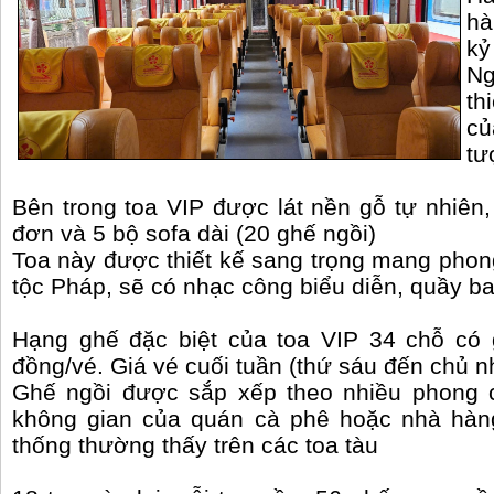
hà
kỷ
Ng
th
củ
tư
Bên trong toa VIP được lát nền gỗ tự nhiê
đơn và 5 bộ sofa dài (20 ghế ngồi)
Toa này được thiết kế sang trọng mang phong
tộc Pháp, sẽ có nhạc công biểu diễn, quầy bar
Hạng ghế đặc biệt của toa VIP 34 chỗ có 
đồng/vé. Giá vé cuối tuần (thứ sáu đến chủ n
Ghế ngồi được sắp xếp theo nhiều phong 
không gian của quán cà phê hoặc nhà hàng,
thống thường thấy trên các toa tàu